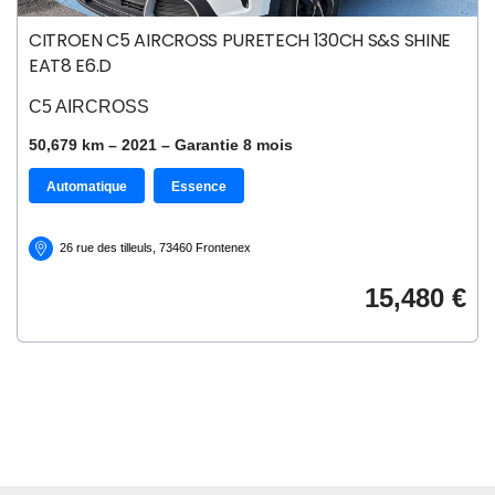
CITROEN C5 AIRCROSS PURETECH 130CH S&S SHINE
EAT8 E6.D
C5 AIRCROSS
50,679 km –
2021
– Garantie
8
mois
Automatique
Essence
26 rue des tilleuls, 73460 Frontenex
15,480 €