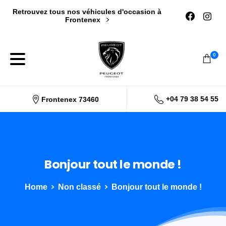
Retrouvez tous nos véhicules d'occasion à
Frontenex
0
+04 79 38 54 55
Frontenex 73460
Bonjour
tout
le
monde !
Home
Non classé
Bonjour tout le monde !